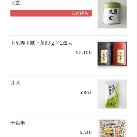
又玄
入荷待ち
上皇陛下献上茶80ｇ×2缶入
¥5,400
芽茶
¥864
十穀米
¥540