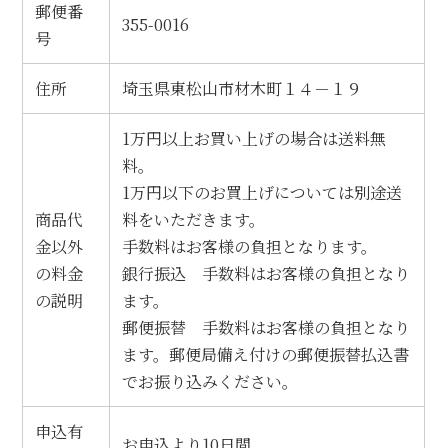
郵便番
355-0016
号
業務用商品
食品
住所
埼玉県東松山市材木町１４－１９
お買物ガイド
1万円以上お買い上げの場合は送料無
料。
Info
1万円以下のお買上げについては別途送
地域特産オリジナル商品化
商品代
料をいただきます。
金以外
手数料はお客様の負担となります。
会社概要
の料金
銀行振込 手数料はお客様の負担となり
の説明
ます。
狭山茶の歴史と現在
郵便振替 手数料はお客様の負担となり
リンクサイトのご紹介
ます。郵便局備え付けの郵便振替払込書
でお振り込みください。
ブログ
申込有
instagram
お申込より10日間