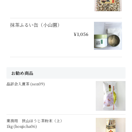
抹茶ふるい缶（小山園）
¥1,056
お勧め商品
品評会入賞茶 (sen09)
業務用 狭山ほうじ茶粉末（上）
1kg (houjicha06)