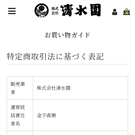
0
HOME
お買い物ガイド
お買い物
特定商取引法に基づく表記
煎茶
その他のお茶
抹茶
販売業
株式会社清水園
者
ほうじ茶粉末（パウダー）
運営統
ギフトセット
括責任
金子直樹
ようかん
者名
スイーツ