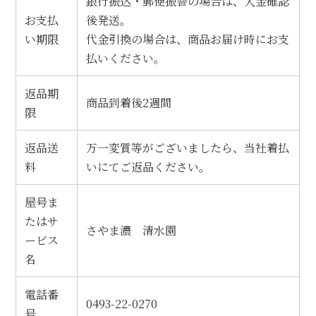
銀行振込・郵便振替の場合は、入金確認
お支払
後発送。
い期限
代金引換の場合は、商品お届け時にお支
払いください。
返品期
商品到着後2週間
限
返品送
万一変質等がございましたら、当社着払
料
いにてご返品ください。
屋号ま
たはサ
さやま濃 清水園
ービス
名
電話番
0493-22-0270
号