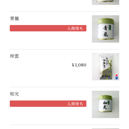
青嵐
入荷待ち
祥雲
¥1,080
和光
入荷待ち