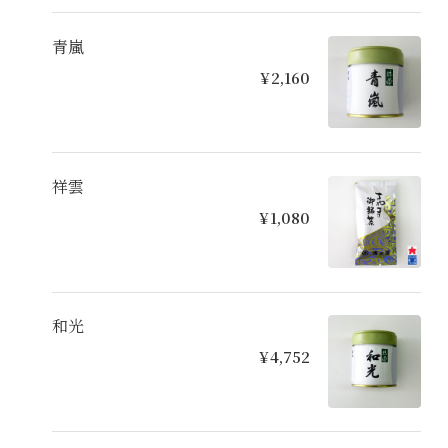
青嵐
¥2,160
祥雲
¥1,080
和光
¥4,752