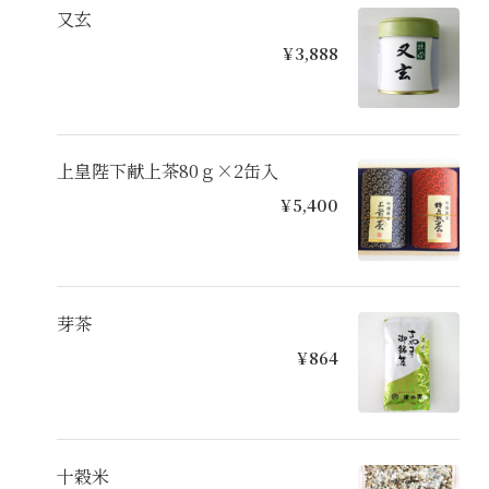
又玄
¥3,888
上皇陛下献上茶80ｇ×2缶入
¥5,400
芽茶
¥864
十穀米