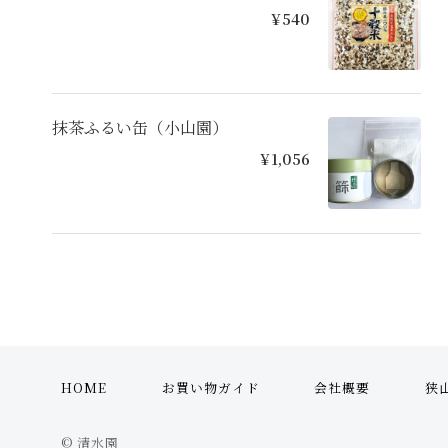
¥540
抹茶ふるい缶（小山園）
¥1,056
HOME
お買い物ガイド
会社概要
狭
© 清水園