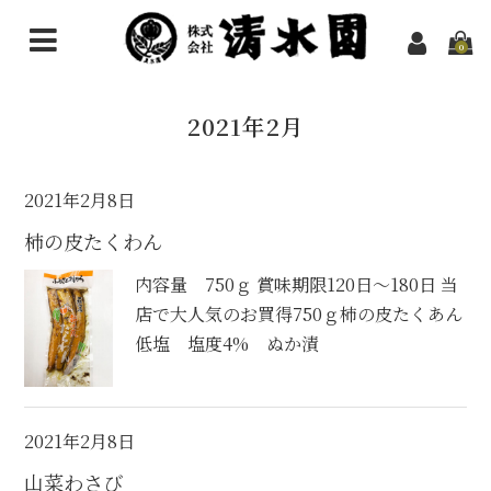
0
HOME
2021年2月
お買い物
煎茶
2021年2月8日
柿の皮たくわん
その他のお茶
内容量 750ｇ 賞味期限120日～180日 当
抹茶
店で大人気のお買得750ｇ柿の皮たくあん
ほうじ茶粉末（パウダー）
低塩 塩度4% ぬか漬
ギフトセット
ようかん
2021年2月8日
山菜わさび
スイーツ