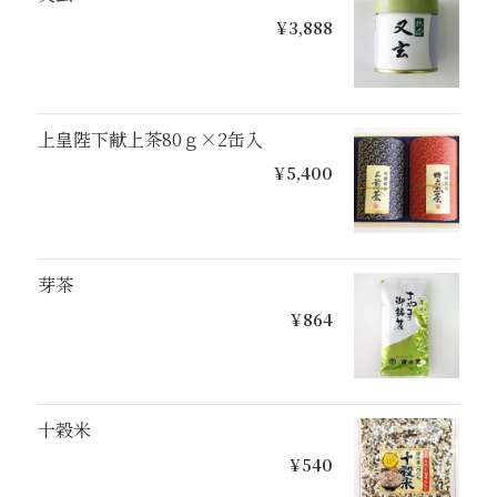
¥3,888
上皇陛下献上茶80ｇ×2缶入
¥5,400
芽茶
¥864
十穀米
¥540