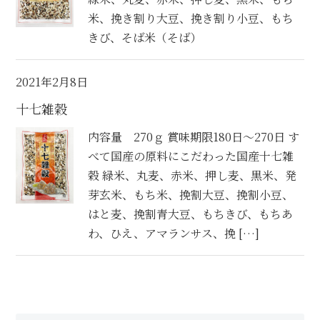
米、挽き割り大豆、挽き割り小豆、もち
きび、そば米（そば）
2021年2月8日
十七雑穀
内容量 270ｇ 賞味期限180日～270日 す
べて国産の原料にこだわった国産十七雑
穀 緑米、丸麦、赤米、押し麦、黒米、発
芽玄米、もち米、挽割大豆、挽割小豆、
はと麦、挽割青大豆、もちきび、もちあ
わ、ひえ、アマランサス、挽 […]