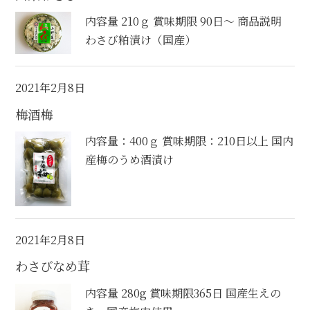
内容量 210ｇ 賞味期限 90日～ 商品説明
業務用商品
わさび粕漬け（国産）
食品
2021年2月8日
お買物ガイド
梅酒梅
Info
内容量：400ｇ 賞味期限：210日以上 国内
地域特産オリジナル商品化
産梅のうめ酒漬け
会社概要
狭山茶の歴史と現在
2021年2月8日
リンクサイトのご紹介
わさびなめ茸
ブログ
内容量 280g 賞味期限365日 国産生えの
instagram