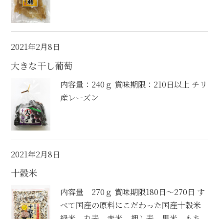
2021年2月8日
大きな干し葡萄
内容量：240ｇ 賞味期限：210日以上 チリ
産レーズン
2021年2月8日
十穀米
内容量 270ｇ 賞味期限180日～270日 す
べて国産の原料にこだわった国産十穀米
緑米、丸麦、赤米、押し麦、黒米、もち