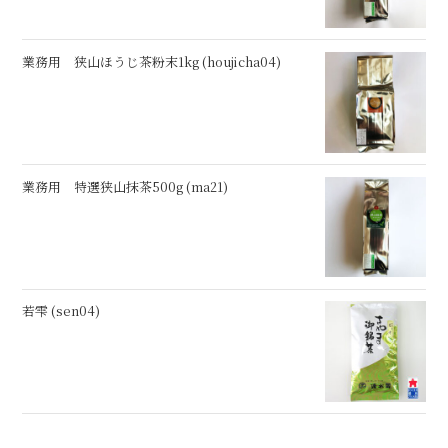
業務用 狭山ほうじ茶粉末1kg (houjicha04)
業務用 特選狭山抹茶500g (ma21)
若雫 (sen04)