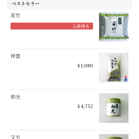
ベストセラー
若竹
入荷待ち
祥雲
¥1,080
和光
¥4,752
又玄