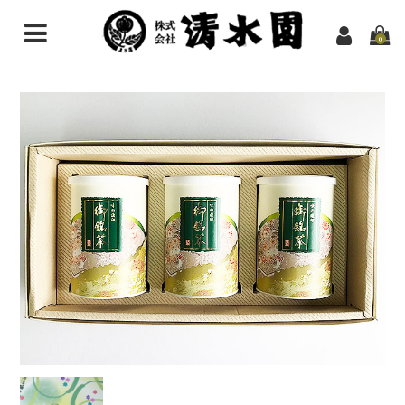
0
HOME
お買い物
煎茶
その他のお茶
抹茶
ほうじ茶粉末（パウダー）
ギフトセット
ようかん
スイーツ