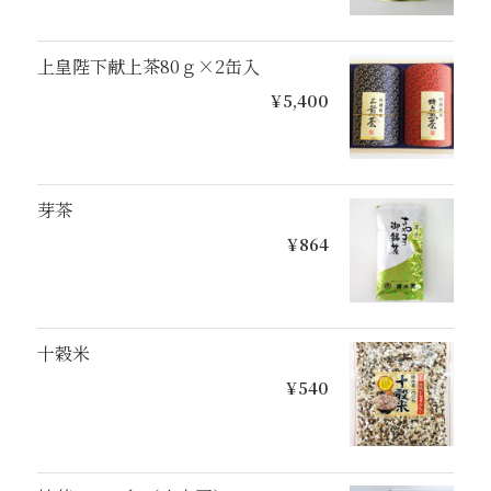
上皇陛下献上茶80ｇ×2缶入
¥5,400
芽茶
¥864
十穀米
¥540