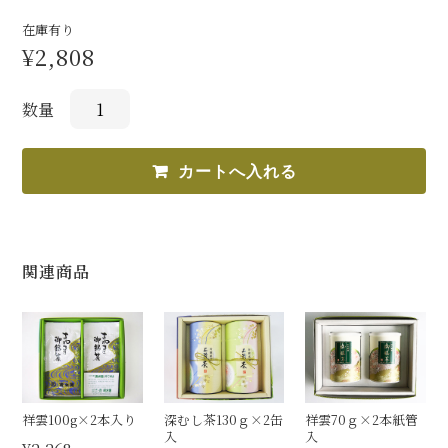
在庫有り
お問合せ
¥2,808
数量
関連商品
祥雲100g×2本入り
深むし茶130ｇ×2缶
祥雲70ｇ×2本紙管
入
入