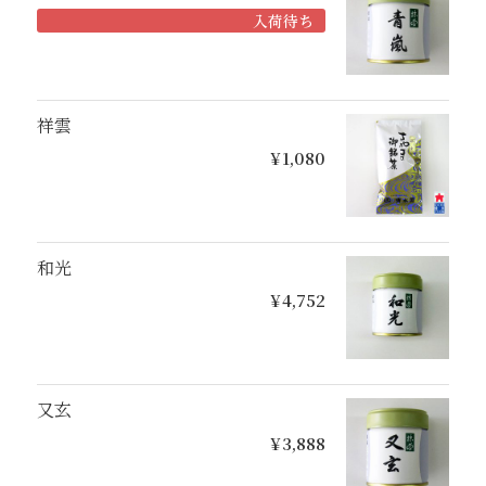
入荷待ち
祥雲
¥1,080
和光
¥4,752
又玄
¥3,888