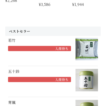
¥2,268
¥3,586
¥1,944
ベストセラー
若竹
入荷待ち
五十鈴
入荷待ち
青嵐