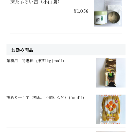
抹茶ふるい缶（小山園）
¥1,056
お勧め商品
業務用 特選狭山抹茶1kg (ma11)
訳あり干し芋（割れ、不揃いなど） (food11)