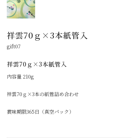
業務用商品
食品
祥雲70ｇ×3本紙管入
お買物ガイド
gift07
Info
祥雲70ｇ×3本紙管入
地域特産オリジナル商品化
内容量 210g
会社概要
狭山茶の歴史と現在
祥雲70ｇ×3本の紙管詰め合わせ
リンクサイトのご紹介
賞味期限365日（真空パック）
ブログ
instagram