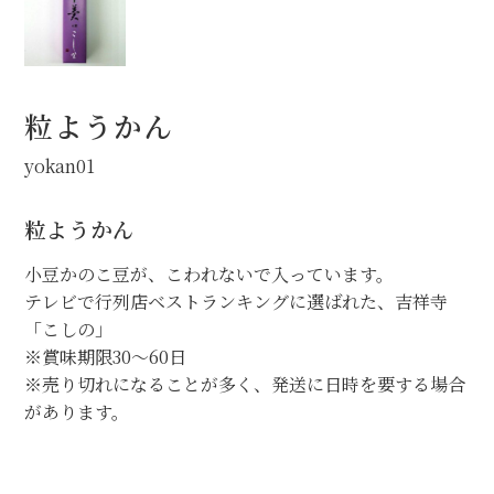
業務用商品
食品
粒ようかん
お買物ガイド
yokan01
Info
粒ようかん
地域特産オリジナル商品化
小豆かのこ豆が、こわれないで入っています。
会社概要
テレビで行列店ベストランキングに選ばれた、吉祥寺
「こしの」
狭山茶の歴史と現在
※賞味期限30～60日
※売り切れになることが多く、発送に日時を要する場合
リンクサイトのご紹介
があります。
ブログ
instagram