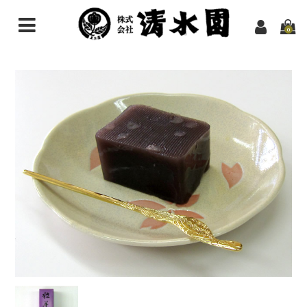
0
HOME
お買い物
煎茶
その他のお茶
抹茶
ほうじ茶粉末（パウダー）
ギフトセット
ようかん
スイーツ