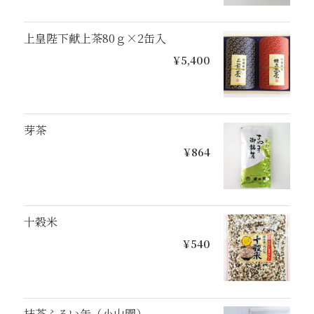
上皇陛下献上茶80ｇ×2缶入
¥5,400
芽茶
¥864
十穀米
¥540
抹茶ふるい缶（小山園）