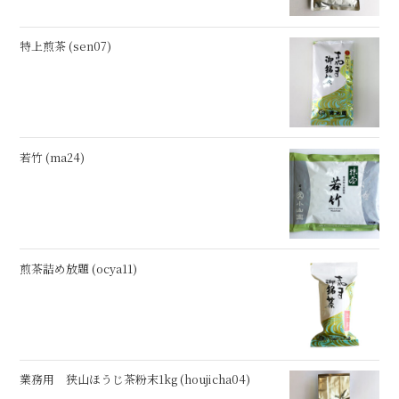
特上煎茶 (sen07)
若竹 (ma24)
煎茶詰め放題 (ocya11)
業務用 狭山ほうじ茶粉末1kg (houjicha04)